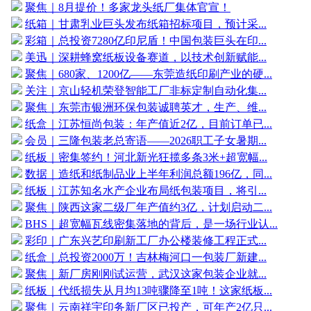
聚焦｜8月提价！多家龙头纸厂集体官宣！
纸箱｜甘肃乳业巨头发布纸箱招标项目，预计采...
彩箱｜总投资7280亿印尼盾！中国包装巨头在印...
美迅｜深耕蜂窝纸板设备赛道，以技术创新赋能...
聚焦｜680家、1200亿——东莞造纸印刷产业的硬...
关注｜京山轻机荣登智能工厂非标定制自动化集...
聚焦｜东莞市银洲环保包装诚聘英才，生产、维...
纸盒｜江苏恒尚包装：年产值近2亿，目前订单已...
会员｜三隆包装老总寄语——2026职工子女暑期...
纸板｜密集签约！河北新光狂揽多条3米+超宽幅...
数据｜造纸和纸制品业上半年利润总额196亿，同...
纸板｜江苏知名水产企业布局纸包装项目，将引...
聚焦｜陕西这家二级厂年产值约3亿，计划启动二...
BHS｜超宽幅瓦线密集落地的背后，是一场行业认...
彩印｜广东兴艺印刷新工厂办公楼装修工程正式...
纸盒｜总投资2000万！吉林梅河口一包装厂新建...
聚焦｜新厂房刚刚试运营，武汉这家包装企业就...
纸板｜代纸损失从月均13吨骤降至1吨！这家纸板...
聚焦｜云南祥宇印务新厂区已投产，可年产2亿只...