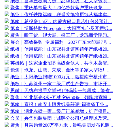
纸板｜昌华压板助力进口品牌瓦线，在大型包装...
聚焦｜重庆单笔最大！20亿贷款落户重庆玖龙，...
纸业｜依托铁路运输，联盛浆纸将原纸从福建卖...
纸箱｜总投资1.5亿，内蒙古磴口县艺虹包装预计...
纸盒｜博斯特助力Leopold：大幅面实心及瓦楞纸...
聚焦｜听干货、观大展、探工厂，龙琨商学院印...
展会｜高效采购+专属福利！2027广东大印展7号...
纸板｜信用赋能！山东冠县北馆陶镇年产纸板20...
纸板｜信用赋能！山东冠县北馆陶镇年产纸板20...
英雄帖｜这家企业招募高级合伙人，共享木薯淀...
聚焦｜玖龙、山鹰、荣成、金田等多家大型纸厂...
纸业｜太阳纸业捐赠1000万元，驰援南宁横州市...
纸板｜江苏徐州一家二级厂试生产告捷，市场开...
思耐｜无纺布提手穿插+打包码垛一气呵成，能省...
聚焦｜河北新光3米+瓦线突破50条，领跑超宽幅...
纸箱｜喜报！南安市恒发纸品获评“福建省工业...
纸箱｜湖北赤壁一家二级厂订单暴增，扩产项目...
会员｜兴华包装集团：诚聘分公司总经理以及营...
聚焦｜月采购量200万平方米，晨鸣集团发布包装...