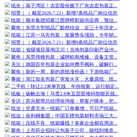
纸盒｜落子湾区！吉宏股份旗下广东吉宏包装正...
招贤｜（ 截至2026.7.22）新增7条纸品厂岗位信息
纸箱｜顺丰集团招募江西脐橙彩箱供应商，预估...
聚焦｜东莞大型纸品厂黯然结业，近三十年历史...
纸箱｜江苏一马先包装：发展势头强劲，今年销...
招贤｜（ 截至2026.7.21）新增9条纸品厂岗位信息
纸箱｜省级项目落地汉川！当地包装印刷产业冲...
聚焦｜东莞伟锋包装：诚聘机电维修、设备主管...
关注｜德国百年包装企业如何携手阀科，破解行...
聚焦｜新的一周，新的原纸涨价函！下游纸箱厂...
事故｜浙江知名包装厂突发火灾，大量原纸、纸...
二手机｜转让2.2米单瓦线，年份较新，运行稳定...
纸板｜扬帆出海！马贵2.8米五层双堆码智能瓦线...
专访｜苏兴胶带总经理徐鸿俊：帮客户降本，把...
纸业｜甘肃天水一纸箱厂订单暴增，可日产纸箱...
纸业｜依利姆集团：中国瓦楞包装材料市场三大...
纸箱｜压线不良、纸箱爆线？多家企业都在用这...
聚焦｜上市药企拟转让包装子公司，能找到接盘...