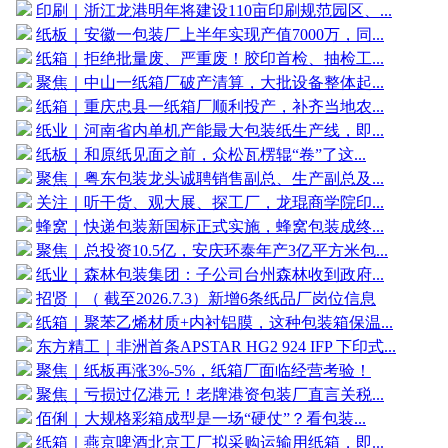
印刷｜浙江龙港明年将建设110亩印刷规范园区、...
纸板｜安徽一包装厂上半年实现产值7000万，同...
纸箱｜拒绝批量废、严重废！胶印首检、抽检工...
聚焦｜中山一纸箱厂破产清算，大批设备整体起...
纸箱｜重庆忠县一纸箱厂顺利投产，补齐当地农...
纸业｜河南省内单机产能最大包装纸生产线，即...
纸板｜和原纸见面之前，众松瓦楞辊“卷”了这...
聚焦｜粤东包装龙头诚聘销售副总、生产副总及...
关注｜听干货、观大展、探工厂，龙琨商学院印...
蜂窝｜快递包装新国标正式实施，蜂窝包装成终...
聚焦｜总投资10.5亿，安庆环泰年产3亿平方米包...
纸业｜森林包装集团：子公司台州森林收到政府...
招贤｜（ 截至2026.7.3）新增6条纸品厂岗位信息
纸箱｜聚苯乙烯材质+内衬铝膜，这种包装箱保温...
东方精工｜非洲首条APSTAR HG2 924 IFP 下印式...
聚焦｜纸板再涨3%-5%，纸箱厂面临经营考验！
聚焦｜亏损过亿港元！老牌港资包装厂直言关税...
佰俐｜大规格彩箱成型是一场“硬仗”？看包装...
纸箱｜燕京啤酒北京工厂拟采购运输用纸箱，即...