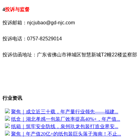
4
投诉与监督
投诉邮箱：njcjubao@gd-njc.com
投诉电话：0757-82529014
投诉信函地址：广东省佛山市禅城区智慧新城T2幢22楼监察部
行业资讯
聚焦｜成立近三十载，年产量行业领先——福建...
纸盒｜湖北孝感一包装厂效率提高40%+，年产值...
纸箱｜筑牢安全防线，泉州玖龙包装打造业界安...
聚焦｜年产值20亿+的纸包装巨头落子海南！不止...