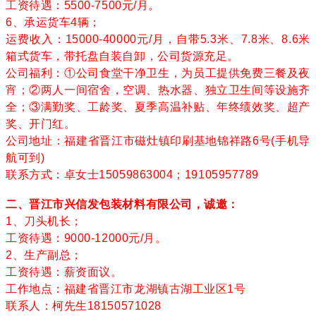
工资待遇：5500-7500元/月。
6、承运货车4辆；
运费收入：15000-40000元/月，自带5.3米、7.8米、8.6米
箱式货车，带托盘自装自卸，公司货源充足。
公司福利：①公司食堂干净卫生，为员工提供免费三餐及夜
宵；②两人一间宿舍，空调、热水器、独立卫生间等设施齐
全；③满勤奖、工龄奖、夏季高温补贴、年终绩效奖、超产
奖、开门红。
公司地址：福建省晋江市磁灶镇印刷基地锦祥路6号(手机导
航可到)
联系方式：卓女士15059863004；19105957789
二、晋江市兴信发包装材料有限公司，诚邀：
1、刀头机长；
工资待遇：9000-12000元/月。
2、生产副总；
工资待遇：薪资面议。
工作地点：福建省晋江市龙湖镇古湖工业区1号
联系人：柯先生18150571028