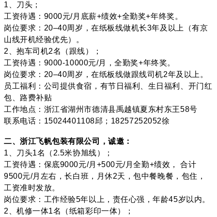
1、刀头；
工资待遇：9000元/月底薪+绩效+全勤奖+年终奖。
岗位要求：20–40周岁，在纸板线做机长3年及以上（有京
山线开机经验优先）。
2、抱车司机2名（跟线）；
工资待遇：9000-10000元/月，全勤奖+年终奖。
岗位要求：20–40周岁，在纸板线做跟线司机2年及以上。
员工福利：公司提供食宿，有节日福利、生日福利、开门红
包、路费补贴
工作地点：浙江省湖州市德清县禹越镇夏东村东王58号
联系电话：15024401108邱；18257252052徐
二、浙江飞帆包装有限公司，诚邀：
1、刀头1名（2.5米协旭线）；
工资待遇：保底9000元/月+500元/月全勤+绩效， 合计
9500元/月左右，长白班，月休2天，包中餐晚餐，包住，
工资准时发放。
岗位要求：工作经验5年以上，责任心强，年龄45岁以内。
2、机修一体1名（纸箱彩印一体）；