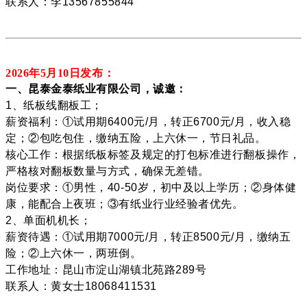
联系人：李13567855844
2026年5月10
日发布：
一、昆泰金泰纸业有限公司，诚邀：
1、纸板线翻板工；
薪资福利：①试用期6400元/月，转正6700元/月，收入稳
定；②包吃包住，缴纳五险，上六休一，节日礼品。
核心工作：根据纸板标签及规定的打包标准进行翻板操作，
严格核对翻板数量与方式，确保无差错。
岗位要求：①男性，40-50岁，初中及以上学历；②身体健
康，能配合上夜班；③有纸业行业经验者优先。
2、单面机机长；
薪资待遇：①试用期7000元/月，转正8500元/月，缴纳五
险；②上六休一，两班倒。
工作地址：昆山市淀山湖镇北苑路289号
联系人：黄女士18068411531