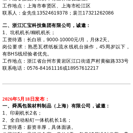
工作地点：上海市奉贤区、上海市松江区
联系人：金先生13524619378；裴兰17321262086
二、浙江汇宝科技集团有限公司，诚邀：
1、坑机机长/糊机机长；
工资待遇：长白班，9000-10000元/月，月休2天。
岗位要求：熟悉瓦楞纸板流水线机台操作，45周岁以下，
有BHS线经验者优先。
工作地点：浙江省台州市黄岩区江口街道芦村黄椒路333号
联系电话：0576-84161116或18957612217
2026年5月18
日发布：
一、舜禹包装材料制品（上海）有限公司，诚邀：
1、印刷机长2名；
2、全自动粘钉一体机机长1名；
工资待遇：薪资丰厚，具体面谈。