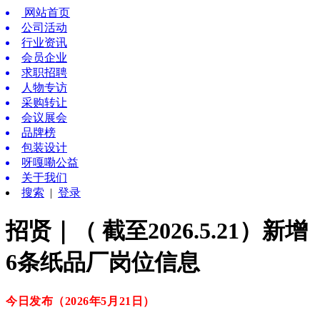
网站首页
公司活动
行业资讯
会员企业
求职招聘
人物专访
采购转让
会议展会
品牌榜
包装设计
呀嘎嘞公益
关于我们
搜索
|
登录
招贤｜（ 截至2026.5.21）新增
6条纸品厂岗位信息
今日发布（2026年5月21
日
）