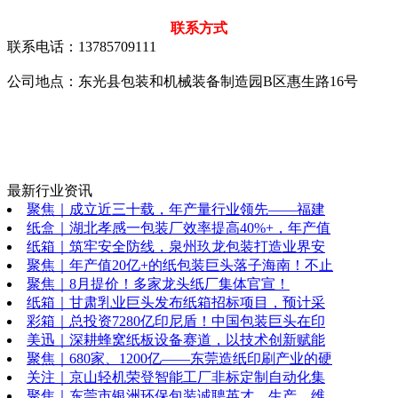
联系方式
联系电话：13785709111
公司地点：东光县包装和机械装备制造园B区惠生路16号
最新行业资讯
聚焦｜成立近三十载，年产量行业领先——福建
纸盒｜湖北孝感一包装厂效率提高40%+，年产值
纸箱｜筑牢安全防线，泉州玖龙包装打造业界安
聚焦｜年产值20亿+的纸包装巨头落子海南！不止
聚焦｜8月提价！多家龙头纸厂集体官宣！
纸箱｜甘肃乳业巨头发布纸箱招标项目，预计采
彩箱｜总投资7280亿印尼盾！中国包装巨头在印
美迅｜深耕蜂窝纸板设备赛道，以技术创新赋能
聚焦｜680家、1200亿——东莞造纸印刷产业的硬
关注｜京山轻机荣登智能工厂非标定制自动化集
聚焦｜东莞市银洲环保包装诚聘英才，生产、维