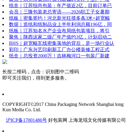
纸盒｜江苏恒尚包装：年产值近2亿，目前订单已
会员｜三隆包装老总寄语——2026职工子女暑期
纸板｜密集签约！河北新光狂揽多条3米+超宽幅
数据｜造纸和纸制品业上半年利润总额196亿，同
纸板｜江苏知名水产企业布局纸包装项目，将引
聚焦｜陕西这家二级厂年产值约3亿，计划启动二
BHS｜超宽幅瓦线密集落地的背后，是一场行业认
彩印｜广东兴艺印刷新工厂办公楼装修工程正式
纸盒｜总投资2000万！吉林梅河口一包装厂新建
长按二维码，点击：识别图中二维码
即可关注我们，得到更多服务。
COPYRIGHT©2017 China Packaging Network
Shanghai long
Kun Media Co. Ltd.
沪ICP备17001486号
好包装网
上海龙琨文化传媒有限公司