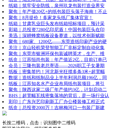
纸箱｜筑牢安全防线，泉州玖龙包装打造业界安
聚焦｜年产值20亿+的纸包装巨头落子海南！不止
聚焦｜8月提价！多家龙头纸厂集体官宣！
纸箱｜甘肃乳业巨头发布纸箱招标项目，预计采
彩箱｜总投资7280亿印尼盾！中国包装巨头在印
美迅｜深耕蜂窝纸板设备赛道，以技术创新赋能
聚焦｜680家、1200亿——东莞造纸印刷产业的硬
关注｜京山轻机荣登智能工厂非标定制自动化集
聚焦｜东莞市银洲环保包装诚聘英才，生产、维
纸盒｜江苏恒尚包装：年产值近2亿，目前订单已
会员｜三隆包装老总寄语——2026职工子女暑期
纸板｜密集签约！河北新光狂揽多条3米+超宽幅
数据｜造纸和纸制品业上半年利润总额196亿，同
纸板｜江苏知名水产企业布局纸包装项目，将引
聚焦｜陕西这家二级厂年产值约3亿，计划启动二
BHS｜超宽幅瓦线密集落地的背后，是一场行业认
彩印｜广东兴艺印刷新工厂办公楼装修工程正式
纸盒｜总投资2000万！吉林梅河口一包装厂新建
长按二维码，点击：识别图中二维码