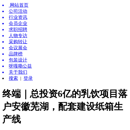
网站首页
公司活动
行业资讯
会员企业
求职招聘
人物专访
采购转让
会议展会
品牌榜
包装设计
呀嘎嘞公益
关于我们
搜索
|
登录
终端｜总投资6亿的乳饮项目落
户安徽芜湖，配套建设纸箱生
产线