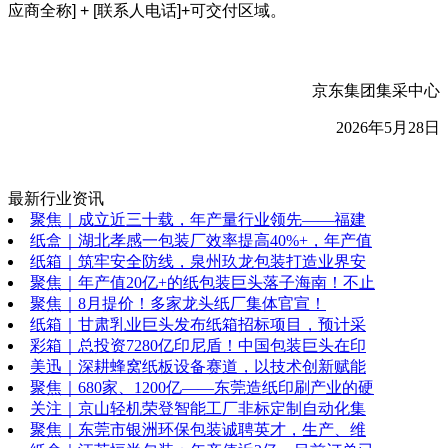
应商全称] + [联系人电话]+可交付区域。
京东集团集采中心
2026年5月28日
最新行业资讯
聚焦｜成立近三十载，年产量行业领先——福建
纸盒｜湖北孝感一包装厂效率提高40%+，年产值
纸箱｜筑牢安全防线，泉州玖龙包装打造业界安
聚焦｜年产值20亿+的纸包装巨头落子海南！不止
聚焦｜8月提价！多家龙头纸厂集体官宣！
纸箱｜甘肃乳业巨头发布纸箱招标项目，预计采
彩箱｜总投资7280亿印尼盾！中国包装巨头在印
美迅｜深耕蜂窝纸板设备赛道，以技术创新赋能
聚焦｜680家、1200亿——东莞造纸印刷产业的硬
关注｜京山轻机荣登智能工厂非标定制自动化集
聚焦｜东莞市银洲环保包装诚聘英才，生产、维