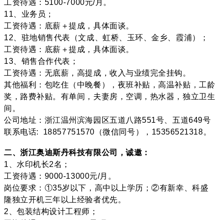
工资待遇：5100-7000元/月。
11、业务员；
工资待遇：底薪＋提成，具体面谈。
12、驻地销售代表（文成、虹桥、玉环、金乡、霞浦）；
工资待遇：底薪＋提成，具体面谈。
13、销售合作代表；
工资待遇：无底薪，高提成，收入与业绩完全挂钩。
其他福利：包吃住（中晚餐），夜班补贴，高温补贴，工龄
奖，路费补贴。有单间，夫妻房，空调，热水器，独立卫生
间。
公司地址：浙江温州滨海园区五道八路551号、五道649号
联系电话: 18857751570（微信同号），15356521318。
二、浙江奥迪斯丹科技有限公司，诚邀：
1、水印机长2名；
工资待遇：9000-13000元/月。
岗位要求：①35岁以下，高中以上学历；②有新幸、科盛
隆独立开机三年以上经验者优先。
2、包装结构设计工程师；