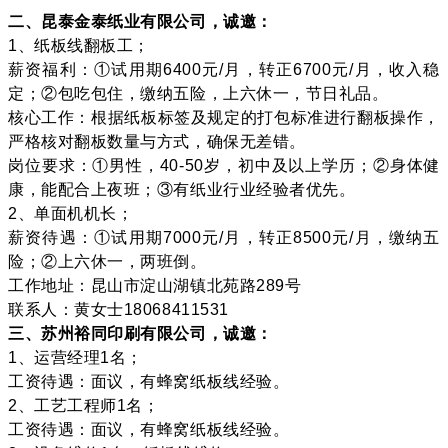
二、昆泰金泰纸业有限公司，诚邀：
1、纸板线翻板工；
薪资福利：①试用期6400元/月，转正6700元/月，收入稳
定；②包吃包住，缴纳五险，上六休一，节日礼品。
核心工作：根据纸板标签及规定的打包标准进行翻板操作，
严格核对翻板数量与方式，确保无差错。
岗位要求：①男性，40-50岁，初中及以上学历；②身体健
康，能配合上夜班；③有纸业行业经验者优先。
2、单面机机长；
薪资待遇：①试用期7000元/月，转正8500元/月，缴纳五
险；②上六休一，两班倒。
工作地址：昆山市淀山湖镇北苑路289号
联系人：黄女士18068411531
三、苏州裕同印刷有限公司，诚邀：
1、运营经理1名；
工资待遇：面议，有蜂窝纸板线经验。
2、工艺工程师1名；
工资待遇：面议，有蜂窝纸板线经验。