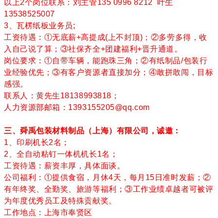
以上2个岗位联系：刘主管135 0996 8212 叶生
13538525007
3、瓦楞纸板业务员;
工资待遇：①无底薪+高提成(上不封顶)；②多劳多得，收
入自己说了算；③社保齐全+团建福利+晋升通道。
岗位要求：①自带车辆，能跑珠三角；②有纸制品/包装行
业经验优先；③有客户资源者直接加分；④敢拼敢闯，目标
感强。
联系人：黄先生18138993818；
人力资源部邮箱：1393155205@qq.com
三、舜禹包装材料制品（上海）有限公司，诚邀：
1、印刷机长2名；
2、全自动粘钉一体机机长1名；
工资待遇：薪资丰厚，具体面谈。
公司福利：①提供食宿，月休4天，每月15日准时发薪；②
有年终奖、全勤奖、旅游等福利；③工作业绩卓越者可被评
为年度优秀员工及特殊贡献奖。
工作地点：上海市奉贤区