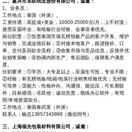
二、嘉兴市东联纸业股份有限公司，诚邀：
1、业务员；
工作地点：泰国（外派）。
工资待遇：高提成+奖金，10000-25000元/月，上不封顶；
接受应届毕业，有纸板行业经验、会泰语者优先。
岗位职责：①负责泰国市场瓦楞纸板产品的客户开发、维护
与销售，完成业绩目标；②对接本地客户，跟进报价、订
单、交付及回款全流程；③收集市场与竞品信息，反馈并优
化销售策略；④协调内部生产、售后团队，保障客户满意
度。
任职要求：①学历：大专及以上，应届生可投，专业不限；
②经验：有瓦楞纸板/纸箱/包装行业销售经验优先；无经验
可培养；③能力：性格外向、沟通强、能抗压，可长期驻
外，目标感强；④其他：诚信负责，熟练办公软件，有驾
照/本地资源加分。
工作地点：泰国春武里（外派）
联系人：杨总13857343898（微信同号）
三、上海福光包装材料有限公司，诚邀：