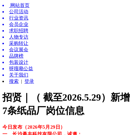
网站首页
公司活动
行业资讯
会员企业
求职招聘
人物专访
采购转让
会议展会
品牌榜
包装设计
呀嘎嘞公益
关于我们
搜索
|
登录
招贤｜（ 截至2026.5.29）新增
7条纸品厂岗位信息
今日发布（2026年5月29
日
）
一、长沙勇丰科技有限公司，诚邀：