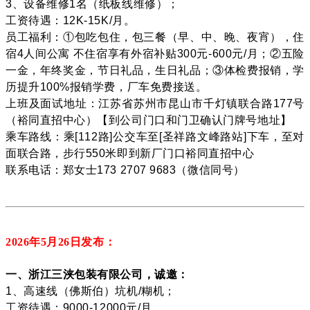
3、设备维修1名（纸板线维修）；
工资待遇：12K-15K/月。
员工福利：①包吃包住，包三餐（早、中、晚、夜宵），住
宿4人间公寓 不住宿享有外宿补贴300元-600元/月；②五险
一金，年终奖金，节日礼品，生日礼品；③体检费报销，学
历提升100%报销学费，厂车免费接送。
上班及面试地址：江苏省苏州市昆山市千灯镇联合路177号
（裕同直招中心）【到公司门口和门卫确认门牌号地址】
乘车路线：乘[112路]公交车至[圣祥路文峰路站]下车，至对
面联合路，步行550米即到新厂门口裕同直招中心
联系电话：郑女士173 2707 9683（微信同号）
2026年5月26
日发布：
一、浙江三浃包装有限公司，诚邀：
1、高速线（佛斯伯）坑机/糊机；
工资待遇：9000-12000元/月。