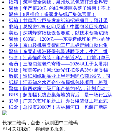
纸箱｜筑牢安全防线，泉州玖龙包装打造业界安
聚焦｜年产值20亿+的纸包装巨头落子海南！不止
聚焦｜8月提价！多家龙头纸厂集体官宣！
纸箱｜甘肃乳业巨头发布纸箱招标项目，预计采
彩箱｜总投资7280亿印尼盾！中国包装巨头在印
美迅｜深耕蜂窝纸板设备赛道，以技术创新赋能
聚焦｜680家、1200亿——东莞造纸印刷产业的硬
关注｜京山轻机荣登智能工厂非标定制自动化集
聚焦｜东莞市银洲环保包装诚聘英才，生产、维
纸盒｜江苏恒尚包装：年产值近2亿，目前订单已
会员｜三隆包装老总寄语——2026职工子女暑期
纸板｜密集签约！河北新光狂揽多条3米+超宽幅
数据｜造纸和纸制品业上半年利润总额196亿，同
纸板｜江苏知名水产企业布局纸包装项目，将引
聚焦｜陕西这家二级厂年产值约3亿，计划启动二
BHS｜超宽幅瓦线密集落地的背后，是一场行业认
彩印｜广东兴艺印刷新工厂办公楼装修工程正式
纸盒｜总投资2000万！吉林梅河口一包装厂新建
长按二维码，点击：识别图中二维码
即可关注我们，得到更多服务。