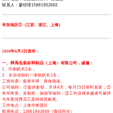
联系人：廖经理15881932682
华东地区
①
（江苏、
浙江、上海
）
2026年6月2
日发布：
一、舜禹包装材料制品（上海）有限公司，诚邀：
1、印刷机长2名；
2、全自动粘钉一体机机长1名；
工资待遇：薪资丰厚，具体面谈。
公司福利：①提供食宿，月休4天，每月15日准时发薪；②
有年终奖、全勤奖、旅游等福利；③工作业绩卓越者可被评
为年度优秀员工及特殊贡献奖。
工作地点：上海市奉贤区
联系电话：13661993869（微信同步）