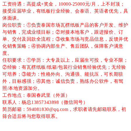
工资待遇：高提成+奖金，10000-25000元/月，上不封顶；
接受应届毕业，有纸板行业经验、会泰语、英语者优先，具
体面谈。
岗位职责：①负责泰国市场瓦楞纸板产品的客户开发、维护
与销售，完成业绩目标；②对接本地客户，跟进报价、订
单、交付及回款全流程；③收集市场与竞品信息，反馈并优
化销售策略；④协调内部生产、售后团队，保障客户满意
度。
任职要求：①学历：大专及以上，应届生可投，专业不限；
②经验：有瓦楞纸板/纸箱/包装行业销售经验优先；无经验
可培养；③能力：性格外向、沟通强、能抗压，可长期驻
外，目标感强；④其他：诚信负责，熟练办公软件，有驾
照/本地资源加分。
工作地点：泰国春武里（外派）
联系人：杨总13857343898（微信同号）
简历邮箱：594081830@qq.com，求职者请先邮箱联系，初
筛合适后将与您取得联系。