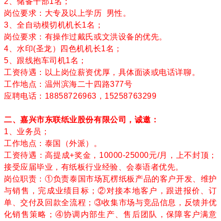
2、储备干部1名；
岗位要求：大专及以上学历 男性。
3、全自动模切机机长1名；
岗位要求：有操作过戴氏或
文洪
设备的优先。
4、水印(圣龙）四色机机长1名；
5、跟线抱车司机1名；
工资待遇：以上岗位薪资优厚，具体面谈或电话详聊。
工作地点：温州滨海二十四路377号
应聘电话：18858726963，15258763299
二、嘉兴市东联纸业股份有限公司，诚邀：
1、业务员；
工作地点：泰国（外派）。
工资待遇：高提成+奖金，10000-25000元/月，上不封顶；
接受应届毕业，有纸板行业经验、会泰语者优先。
岗位职责：①负责泰国市场瓦楞纸板产品的客户开发、维护
与销售，完成业绩目标；②对接本地客户，跟进报价、订
单、交付及回款全流程；③收集市场与竞品信息，反馈并优
化销售策略；④协调内部生产、售后团队，保障客户满意