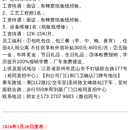
工资待遇：面议，有蜂窝纸板线经验。
2、工艺工程师1名；
工资待遇：面议，有蜂窝纸板线经验。
3、设备维修1名（纸板线维修）；
工资待遇：12K-15K/月。
员工福利：①包吃包住，包三餐（早、中、晚、夜宵），住
宿4人间公寓 不住宿享有外宿补贴300元-600元/月；②五险
一金，年终奖金，节日礼品，生日礼品；③体检费报销，学
历提升100%报销学费，厂车免费接送。
上班及面试地址：江苏省苏州市昆山市千灯镇联合路177号
（裕同直招中心）【到公司门口和门卫确认门牌号地址】
乘车路线：乘[112路]公交车至[圣祥路文峰路站]下车，至对
面联合路，步行550米即到新厂门口裕同直招中心
联系电话：郑女士173 2707 9683（微信同号）
2026年5月26
日发布：