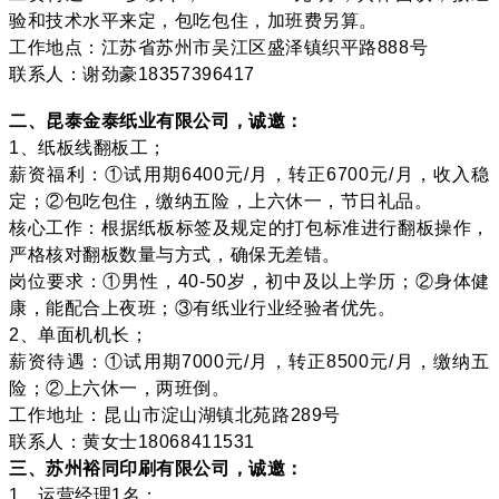
验和技术水平来定，包吃包住，加班费另算。
工作地点：江苏省苏州市吴江区盛泽镇织平路888号
联系人：谢劲豪18357396417
二、昆泰金泰纸业有限公司，诚邀：
1、纸板线翻板工；
薪资福利：①试用期6400元/月，转正6700元/月，收入稳
定；②包吃包住，缴纳五险，上六休一，节日礼品。
核心工作：根据纸板标签及规定的打包标准进行翻板操作，
严格核对翻板数量与方式，确保无差错。
岗位要求：①男性，40-50岁，初中及以上学历；②身体健
康，能配合上夜班；③有纸业行业经验者优先。
2、单面机机长；
薪资待遇：①试用期7000元/月，转正8500元/月，缴纳五
险；②上六休一，两班倒。
工作地址：昆山市淀山湖镇北苑路289号
联系人：黄女士18068411531
三、苏州裕同印刷有限公司，诚邀：
1、运营经理1名；