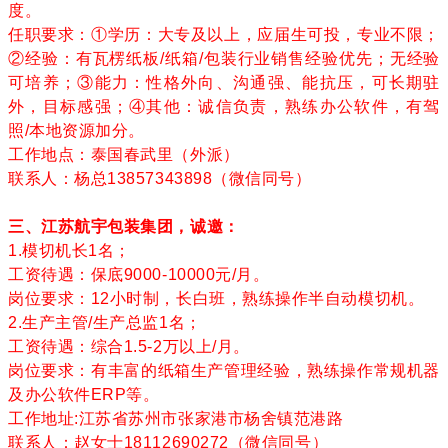
度。
任职要求：①学历：大专及以上，应届生可投，专业不限；
②经验：有瓦楞纸板/纸箱/包装行业销售经验优先；无经验
可培养；③能力：性格外向、沟通强、能抗压，可长期驻
外，目标感强；④其他：诚信负责，熟练办公软件，有驾
照/本地资源加分。
工作地点：泰国春武里（外派）
联系人：杨总13857343898（微信同号）
三、江苏航宇包装集团，诚邀：
1.模切机长1名；
工资待遇：保底9000-10000元/月。
岗位要求：12小时制，长白班，熟练操作半自动模切机。
2.生产主管/生产总监1名；
工资待遇：综合1.5-2万以上/月。
岗位要求：有丰富的纸箱生产管理经验，熟练操作常规机器
及办公软件ERP等。
工作地址:江苏省苏州市张家港市杨舍镇范港路
联系人：赵女士18112690272（微信同号）