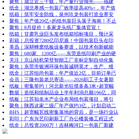
聚焦｜成立近三十载，年产量行业领先——福建
纸盒｜湖北孝感一包装厂效率提高40%+，年产值
纸箱｜筑牢安全防线，泉州玖龙包装打造业界安
聚焦｜年产值20亿+的纸包装巨头落子海南！不止
聚焦｜8月提价！多家龙头纸厂集体官宣！
纸箱｜甘肃乳业巨头发布纸箱招标项目，预计采
彩箱｜总投资7280亿印尼盾！中国包装巨头在印
美迅｜深耕蜂窝纸板设备赛道，以技术创新赋能
聚焦｜680家、1200亿——东莞造纸印刷产业的硬
关注｜京山轻机荣登智能工厂非标定制自动化集
聚焦｜东莞市银洲环保包装诚聘英才，生产、维
纸盒｜江苏恒尚包装：年产值近2亿，目前订单已
会员｜三隆包装老总寄语——2026职工子女暑期
纸板｜密集签约！河北新光狂揽多条3米+超宽幅
数据｜造纸和纸制品业上半年利润总额196亿，同
纸板｜江苏知名水产企业布局纸包装项目，将引
聚焦｜陕西这家二级厂年产值约3亿，计划启动二
BHS｜超宽幅瓦线密集落地的背后，是一场行业认
彩印｜广东兴艺印刷新工厂办公楼装修工程正式
纸盒｜总投资2000万！吉林梅河口一包装厂新建