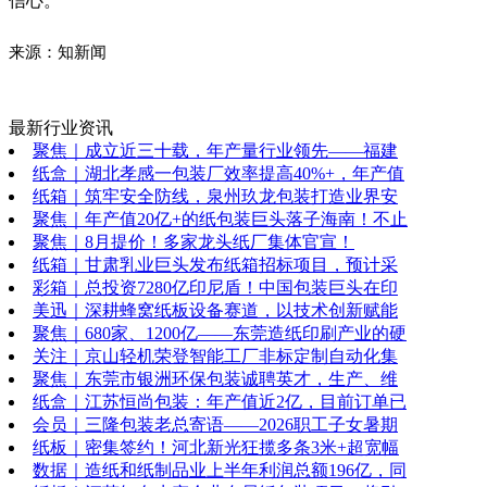
信心。
来源：知新闻
最新行业资讯
聚焦｜成立近三十载，年产量行业领先——福建
纸盒｜湖北孝感一包装厂效率提高40%+，年产值
纸箱｜筑牢安全防线，泉州玖龙包装打造业界安
聚焦｜年产值20亿+的纸包装巨头落子海南！不止
聚焦｜8月提价！多家龙头纸厂集体官宣！
纸箱｜甘肃乳业巨头发布纸箱招标项目，预计采
彩箱｜总投资7280亿印尼盾！中国包装巨头在印
美迅｜深耕蜂窝纸板设备赛道，以技术创新赋能
聚焦｜680家、1200亿——东莞造纸印刷产业的硬
关注｜京山轻机荣登智能工厂非标定制自动化集
聚焦｜东莞市银洲环保包装诚聘英才，生产、维
纸盒｜江苏恒尚包装：年产值近2亿，目前订单已
会员｜三隆包装老总寄语——2026职工子女暑期
纸板｜密集签约！河北新光狂揽多条3米+超宽幅
数据｜造纸和纸制品业上半年利润总额196亿，同