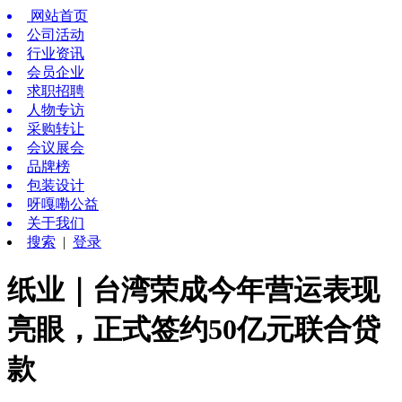
网站首页
公司活动
行业资讯
会员企业
求职招聘
人物专访
采购转让
会议展会
品牌榜
包装设计
呀嘎嘞公益
关于我们
搜索
|
登录
纸业｜台湾荣成今年营运表现
亮眼，正式签约50亿元联合贷
款