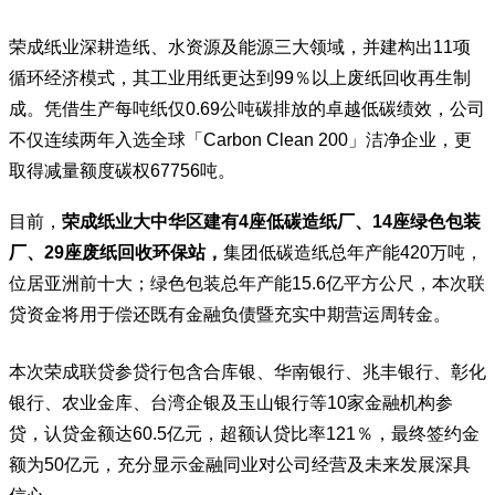
荣成纸业深耕造纸、水资源及能源三大领域，并建构出11项
循环经济模式
，其工业用纸更达到99％以上废纸回收再生制
成。凭借生产每吨纸仅0.69公吨碳排放的卓越低碳绩效，公司
不仅连续两年入选全球「Carbon Clean 200」洁净企业，更
取得减量额度碳权67756吨。
目前，
荣成纸业大中华区建有4座低碳造纸厂、14座绿色包装
厂、29座废纸回收环保站，
集团低碳造纸总年产能420万吨，
位居亚洲前十大；绿色包装总年产能15.6亿平方公尺，本次联
贷资金将用于偿还既有金融负债暨充实中期营运
周转金
。
本次荣成联贷参贷行包含合库银、华南银行、
兆丰银行
、彰化
银行、农业金库、台湾企银及玉山银行等10家金融机构参
贷，认贷金额达60.5亿元，超额认贷比率121％，最终签约金
额为50亿元，充分显示金融同业对公司经营及未来发展深具