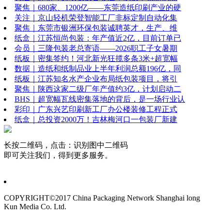
聚焦｜680家、1200亿——东莞造纸印刷产业的硬
关注｜京山轻机荣登智能工厂非标定制自动化集
聚焦｜东莞市银洲环保包装诚聘英才，生产、维
纸盒｜江苏恒尚包装：年产值近2亿，目前订单已
会员｜三隆包装老总寄语——2026职工子女暑期
纸板｜密集签约！河北新光狂揽多条3米+超宽幅
数据｜造纸和纸制品业上半年利润总额196亿，同
纸板｜江苏知名水产企业布局纸包装项目，将引
聚焦｜陕西这家二级厂年产值约3亿，计划启动二
BHS｜超宽幅瓦线密集落地的背后，是一场行业认
彩印｜广东兴艺印刷新工厂办公楼装修工程正式
纸盒｜总投资2000万！吉林梅河口一包装厂新建
长按二维码，点击：识别图中二维码
即可关注我们，得到更多服务。
COPYRIGHT©2017 China Packaging Network
Shanghai long
Kun Media Co. Ltd.