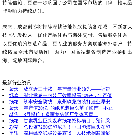
持续信赖，更进一步巩固了公司在国际市场的口碑，推动品
牌影响力持续跃升。
未来，成都创芯将持续深耕智能制浆糊装备领域，不断加大
技术研发投入，优化产品体系与海外交付、售后服务体系，
以更优质的智造产品、更专业的服务方案赋能海外客户，持
续拓展全球市场版图，助力中国高端装备制造产业扬帆出
海、绽放国际舞台。
最新行业资讯
聚焦｜成立近三十载，年产量行业领先——福建
纸盒｜湖北孝感一包装厂效率提高40%+，年产值
纸箱｜筑牢安全防线，泉州玖龙包装打造业界安
聚焦｜年产值20亿+的纸包装巨头落子海南！不止
聚焦｜8月提价！多家龙头纸厂集体官宣！
纸箱｜甘肃乳业巨头发布纸箱招标项目，预计采
彩箱｜总投资7280亿印尼盾！中国包装巨头在印
美迅｜深耕蜂窝纸板设备赛道，以技术创新赋能