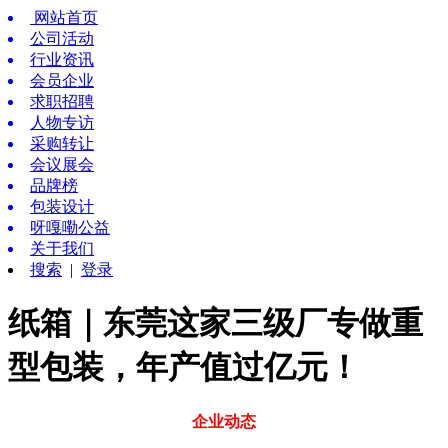
网站首页
公司活动
行业资讯
会员企业
求职招聘
人物专访
采购转让
会议展会
品牌榜
包装设计
呀嘎嘞公益
关于我们
搜索
|
登录
纸箱｜东莞这家三级厂专做重
型包装，年产值过亿元！
企业动态