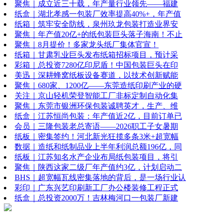
聚焦｜成立近三十载，年产量行业领先——福建
纸盒｜湖北孝感一包装厂效率提高40%+，年产值
纸箱｜筑牢安全防线，泉州玖龙包装打造业界安
聚焦｜年产值20亿+的纸包装巨头落子海南！不止
聚焦｜8月提价！多家龙头纸厂集体官宣！
纸箱｜甘肃乳业巨头发布纸箱招标项目，预计采
彩箱｜总投资7280亿印尼盾！中国包装巨头在印
美迅｜深耕蜂窝纸板设备赛道，以技术创新赋能
聚焦｜680家、1200亿——东莞造纸印刷产业的硬
关注｜京山轻机荣登智能工厂非标定制自动化集
聚焦｜东莞市银洲环保包装诚聘英才，生产、维
纸盒｜江苏恒尚包装：年产值近2亿，目前订单已
会员｜三隆包装老总寄语——2026职工子女暑期
纸板｜密集签约！河北新光狂揽多条3米+超宽幅
数据｜造纸和纸制品业上半年利润总额196亿，同
纸板｜江苏知名水产企业布局纸包装项目，将引
聚焦｜陕西这家二级厂年产值约3亿，计划启动二
BHS｜超宽幅瓦线密集落地的背后，是一场行业认
彩印｜广东兴艺印刷新工厂办公楼装修工程正式
纸盒｜总投资2000万！吉林梅河口一包装厂新建