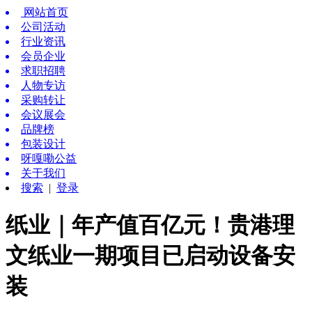
网站首页
公司活动
行业资讯
会员企业
求职招聘
人物专访
采购转让
会议展会
品牌榜
包装设计
呀嘎嘞公益
关于我们
搜索
|
登录
纸业｜年产值百亿元！贵港理
文纸业一期项目已启动设备安
装