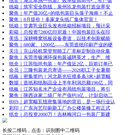
纸盒｜湖北孝感一包装厂效率提高40%+，年产值
纸箱｜筑牢安全防线，泉州玖龙包装打造业界安
聚焦｜年产值20亿+的纸包装巨头落子海南！不止
聚焦｜8月提价！多家龙头纸厂集体官宣！
纸箱｜甘肃乳业巨头发布纸箱招标项目，预计采
彩箱｜总投资7280亿印尼盾！中国包装巨头在印
美迅｜深耕蜂窝纸板设备赛道，以技术创新赋能
聚焦｜680家、1200亿——东莞造纸印刷产业的硬
关注｜京山轻机荣登智能工厂非标定制自动化集
聚焦｜东莞市银洲环保包装诚聘英才，生产、维
纸盒｜江苏恒尚包装：年产值近2亿，目前订单已
会员｜三隆包装老总寄语——2026职工子女暑期
纸板｜密集签约！河北新光狂揽多条3米+超宽幅
数据｜造纸和纸制品业上半年利润总额196亿，同
纸板｜江苏知名水产企业布局纸包装项目，将引
聚焦｜陕西这家二级厂年产值约3亿，计划启动二
BHS｜超宽幅瓦线密集落地的背后，是一场行业认
彩印｜广东兴艺印刷新工厂办公楼装修工程正式
纸盒｜总投资2000万！吉林梅河口一包装厂新建
长按二维码，点击：识别图中二维码