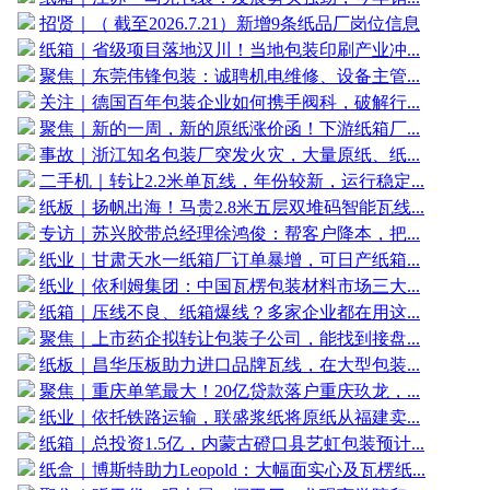
招贤｜（ 截至2026.7.21）新增9条纸品厂岗位信息
纸箱｜省级项目落地汉川！当地包装印刷产业冲...
聚焦｜东莞伟锋包装：诚聘机电维修、设备主管...
关注｜德国百年包装企业如何携手阀科，破解行...
聚焦｜新的一周，新的原纸涨价函！下游纸箱厂...
事故｜浙江知名包装厂突发火灾，大量原纸、纸...
二手机｜转让2.2米单瓦线，年份较新，运行稳定...
纸板｜扬帆出海！马贵2.8米五层双堆码智能瓦线...
专访｜苏兴胶带总经理徐鸿俊：帮客户降本，把...
纸业｜甘肃天水一纸箱厂订单暴增，可日产纸箱...
纸业｜依利姆集团：中国瓦楞包装材料市场三大...
纸箱｜压线不良、纸箱爆线？多家企业都在用这...
聚焦｜上市药企拟转让包装子公司，能找到接盘...
纸板｜昌华压板助力进口品牌瓦线，在大型包装...
聚焦｜重庆单笔最大！20亿贷款落户重庆玖龙，...
纸业｜依托铁路运输，联盛浆纸将原纸从福建卖...
纸箱｜总投资1.5亿，内蒙古磴口县艺虹包装预计...
纸盒｜博斯特助力Leopold：大幅面实心及瓦楞纸...