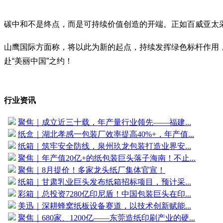
碳中和不是终点，而是可持续价值创造的开端。正如百威亚太采
山鹰国际方面称，将以此为新的起点，持续发挥绿色标杆作用
赴“美丽中国”之约！
行业资讯
聚焦｜成立近三十载，年产量行业领先——福建...
纸盒｜湖北孝感一包装厂效率提高40%+，年产值...
纸箱｜筑牢安全防线，泉州玖龙包装打造业界安...
聚焦｜年产值20亿+的纸包装巨头落子海南！不止...
聚焦｜8月提价！多家龙头纸厂集体官宣！
纸箱｜甘肃乳业巨头发布纸箱招标项目，预计采...
彩箱｜总投资7280亿印尼盾！中国包装巨头在印...
美迅｜深耕蜂窝纸板设备赛道，以技术创新赋能...
聚焦｜680家、1200亿——东莞造纸印刷产业的硬...