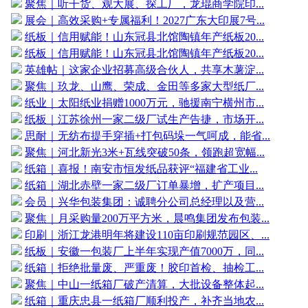
聚焦｜听干货、观大展、探工厂，龙琨商学院印...
展会｜高效采购+专属福利！2027广东大印展7号...
纸板｜信用赋能！山东冠县北馆陶镇年产纸板20...
纸板｜信用赋能！山东冠县北馆陶镇年产纸板20...
英雄帖｜这家企业招募高级合伙人，共享木薯淀...
聚焦｜玖龙、山鹰、荣成、金田等多家大型纸厂...
纸业｜太阳纸业捐赠1000万元，驰援南宁横州市...
纸板｜江苏徐州一家二级厂试生产告捷，市场开...
思耐｜无纺布提手穿插+打包码垛一气呵成，能省...
聚焦｜河北新光3米+瓦线突破50条，领跑超宽幅...
纸箱｜喜报！南安市恒发纸品获评“福建省工业...
纸箱｜湖北赤壁一家二级厂订单暴增，扩产项目...
会员｜兴华包装集团：诚聘分公司总经理以及营...
聚焦｜月采购量200万平方米，晨鸣集团发布包装...
印刷｜浙江龙港明年将建设110亩印刷规范园区、...
纸板｜安徽一包装厂上半年实现产值7000万，同...
纸箱｜拒绝批量废、严重废！胶印首检、抽检工...
聚焦｜中山一纸箱厂破产清算，大批设备整体起...
纸箱｜重庆忠县一纸箱厂顺利投产，补齐当地农...