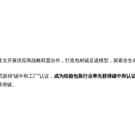
亚太开展供应商战略联盟合作，打造包材
碳足迹模型
，探索全生
式获得“
碳中和工厂
”认证，
成为纸箱包装行业率先获得碳中和认
获突破。