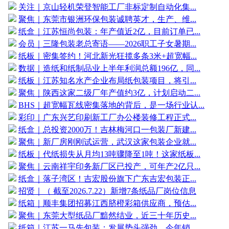
关注｜京山轻机荣登智能工厂非标定制自动化集...
聚焦｜东莞市银洲环保包装诚聘英才，生产、维...
纸盒｜江苏恒尚包装：年产值近2亿，目前订单已...
会员｜三隆包装老总寄语——2026职工子女暑期...
纸板｜密集签约！河北新光狂揽多条3米+超宽幅...
数据｜造纸和纸制品业上半年利润总额196亿，同...
纸板｜江苏知名水产企业布局纸包装项目，将引...
聚焦｜陕西这家二级厂年产值约3亿，计划启动二...
BHS｜超宽幅瓦线密集落地的背后，是一场行业认...
彩印｜广东兴艺印刷新工厂办公楼装修工程正式...
纸盒｜总投资2000万！吉林梅河口一包装厂新建...
聚焦｜新厂房刚刚试运营，武汉这家包装企业就...
纸板｜代纸损失从月均13吨骤降至1吨！这家纸板...
聚焦｜云南祥宇印务新厂区已投产，可年产2亿只...
纸盒｜落子湾区！吉宏股份旗下广东吉宏包装正...
招贤｜（ 截至2026.7.22）新增7条纸品厂岗位信息
纸箱｜顺丰集团招募江西脐橙彩箱供应商，预估...
聚焦｜东莞大型纸品厂黯然结业，近三十年历史...
纸箱｜江苏一马先包装：发展势头强劲，今年销...