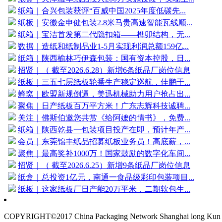
纸箱｜合兴包装获评“百威中国2025年度低碳先...
纸板｜安徽金申健包装2.8米马贵高速智能瓦线顺...
纸箱｜宝洁首发第二代隐扣箱——榫卯结构，无...
数据｜造纸和纸制品业1-5月实现利润总额159亿...
纸箱｜陕西榆林巧伊森包装：国有资本控股，日...
招贤｜（ 截至2026.6.28）新增6条纸品厂岗位信息
纸板｜三五七层纸板轮番生产稳定巡航，佳鹏干...
蜂窝｜欧盟新规倒逼，美迅机械助力用户抢占出...
聚焦｜日产纸板百万平方米！广东志辉科技诚聘...
关注｜佛斯伯邀您共赏《给阿嬷的情书》，免费...
纸箱｜陕西乾县一包装项目投产在即，预计年产...
会员｜东莞锦丰纸品招募纸板业务员！高底薪，...
聚焦｜最高奖补1000万！国家鼓励的数字化车间...
招贤｜（ 截至2026.6.25）新增9条纸品厂岗位信息
纸盒｜总投资1亿元，南通一食品级彩印包装项目...
纸板｜这家纸板厂日产能20万平米，二期软包生...
COPYRIGHT©2017 China Packaging Network
Shanghai long K