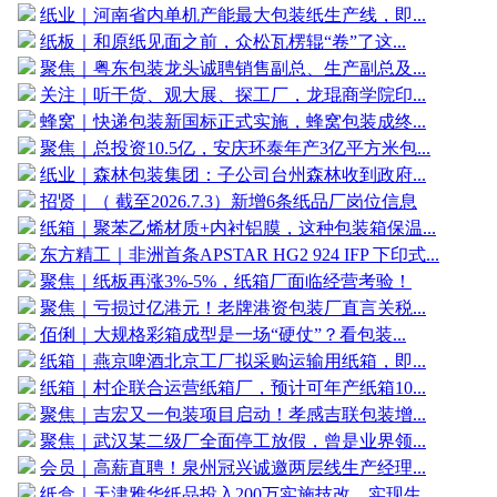
纸业｜河南省内单机产能最大包装纸生产线，即...
纸板｜和原纸见面之前，众松瓦楞辊“卷”了这...
聚焦｜粤东包装龙头诚聘销售副总、生产副总及...
关注｜听干货、观大展、探工厂，龙琨商学院印...
蜂窝｜快递包装新国标正式实施，蜂窝包装成终...
聚焦｜总投资10.5亿，安庆环泰年产3亿平方米包...
纸业｜森林包装集团：子公司台州森林收到政府...
招贤｜（ 截至2026.7.3）新增6条纸品厂岗位信息
纸箱｜聚苯乙烯材质+内衬铝膜，这种包装箱保温...
东方精工｜非洲首条APSTAR HG2 924 IFP 下印式...
聚焦｜纸板再涨3%-5%，纸箱厂面临经营考验！
聚焦｜亏损过亿港元！老牌港资包装厂直言关税...
佰俐｜大规格彩箱成型是一场“硬仗”？看包装...
纸箱｜燕京啤酒北京工厂拟采购运输用纸箱，即...
纸箱｜村企联合运营纸箱厂，预计可年产纸箱10...
聚焦｜吉宏又一包装项目启动！孝感吉联包装增...
聚焦｜武汉某二级厂全面停工放假，曾是业界领...
会员｜高薪直聘！泉州冠兴诚邀两层线生产经理...
纸盒｜天津雅华纸品投入200万实施技改，实现生...