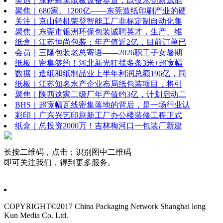
美迅｜深耕蜂窝纸板设备赛道，以技术创新赋能
聚焦｜680家、1200亿——东莞造纸印刷产业的硬
关注｜京山轻机荣登智能工厂非标定制自动化集
聚焦｜东莞市银洲环保包装诚聘英才，生产、维
纸盒｜江苏恒尚包装：年产值近2亿，目前订单已
会员｜三隆包装老总寄语——2026职工子女暑期
纸板｜密集签约！河北新光狂揽多条3米+超宽幅
数据｜造纸和纸制品业上半年利润总额196亿，同
纸板｜江苏知名水产企业布局纸包装项目，将引
聚焦｜陕西这家二级厂年产值约3亿，计划启动二
BHS｜超宽幅瓦线密集落地的背后，是一场行业认
彩印｜广东兴艺印刷新工厂办公楼装修工程正式
纸盒｜总投资2000万！吉林梅河口一包装厂新建
长按二维码，点击：识别图中二维码
即可关注我们，得到更多服务。
COPYRIGHT©2017 China Packaging Network
Shanghai long
Kun Media Co. Ltd.