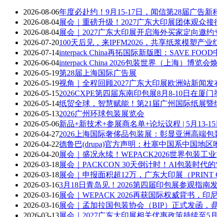
2026-08-06
年度必赴约！9月15-17日，闻信第28届广
2026-08-04
展会｜重磅升级！2027广东大印展团体观众
2026-08-04
展会｜2027广东大印展开启海外买家定向邀约
2026-07-20
100天后见，来IPFM2026，共享纸浆模塑产业
2026-07-14
interpack China再拓国际新版图：SAVE F
2026-06-04
interpack China 2026包装世界（上海
2026-05-19
第28届上海国际广告展
2026-05-19
视角｜全程回顾2027广东大印展欧洲站新闻发布会及G
2026-05-15
2026CXPE第四届东南印包展8月8-10日在厦门
2026-05-14
纸贸全球，智慧赋能！第21届广州国际纸展暨
2026-05-13
2026广州环球包装展览会
2026-05-06
新品+新技术+参展商名单+论坛议程 | 5月13
2026-04-27
2026上海国际奢侈品包装展：彰显亚洲高端包
2026-04-22
德鲁巴(drupa)官方声明：杜塞中国系中国地
2026-04-20
展会｜盛况永续！WEPACK2026世界包装工
2026-03-18
展会｜PACKCON 30天倒计时！AI包装时代
2026-03-18
展会｜申报面积超12万，广东大印展（PRINT C
2026-03-16
3月18日青岛见！2026第四届印包展参观指
2026-03-16
展会｜WEPACK 2026再获国际权威背书，印
2026-03-16
展会｜孟加拉国包装协会（BIP）正式发函，鼎力支
2026-03-13
展会｜2027广东大印展相关优惠政策持续至5月