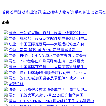
首页
公司活动
行业资讯
企业招聘
人物专访
采购转让
会议展会
热点
展会｜一站式采购后道加工设备，快来2021中...
展会｜纸箱加工设备及零配件集中亮相2021中...
纸业｜中国国际瓦楞展——大规模纸箱生产解...
活动｜马贵·祥艺“威力350”瓦线震撼首发，...
展会｜PRINT CHINA 2023展会主办方：展会有...
展会｜2024德鲁巴印刷展即将上演，全球最大...
展会｜中国国际瓦楞展——大幅面高速纸板生...
展会｜国产1200dpi高清喷墨时代到来，1200d...
展会｜选购纸板加工设备及零配件？就来2021...
龙琨传媒
协会｜江西省包装技术协会成立四十周年庆典...
展会｜瓦线大军来袭，7月22-24日亮相华南国...
展会｜CHINA PRINT 2021观众组织工作火热进行中