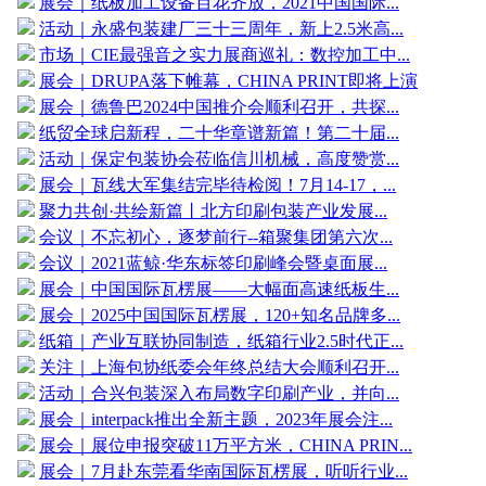
展会｜纸板加工设备百花齐放，2021中国国际...
活动｜永盛包装建厂三十三周年，新上2.5米高...
市场｜CIE最强音之实力展商巡礼：数控加工中...
展会｜DRUPA落下帷幕，CHINA PRINT即将上演
展会｜德鲁巴2024中国推介会顺利召开，共探...
纸贸全球启新程，二十华章谱新篇！第二十届...
活动｜保定包装协会莅临信川机械，高度赞赏...
展会｜瓦线大军集结完毕待检阅！7月14-17，...
聚力共创·共绘新篇丨北方印刷包装产业发展...
会议｜不忘初心，逐梦前行--箱聚集团第六次...
会议｜2021蓝鲸·华东标签印刷峰会暨桌面展...
展会｜中国国际瓦楞展——大幅面高速纸板生...
展会｜2025中国国际瓦楞展，120+知名品牌多...
纸箱｜产业互联协同制造，纸箱行业2.5时代正...
关注｜上海包协纸委会年终总结大会顺利召开...
活动｜合兴包装深入布局数字印刷产业，并向...
展会｜interpack推出全新主题，2023年展会注...
展会｜展位申报突破11万平方米，CHINA PRIN...
展会｜7月赴东莞看华南国际瓦楞展，听听行业...