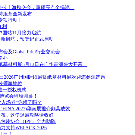
告新科技上海秋交会，重磅亮点全揭晓！
接待服务全新发布
专项行动！
红利
OOD中国站11月接力启航
）博览会焕新启航，预登记正式启动！
lobal Print行业交流会
举办
纸基材料展5月13日在广州琶洲盛大开幕！
-15日2026广州国际纸展暨纸基材料展欢迎您参观选购
装领军地位
区唯一授权机构
业博览会璀璨谢幕！
的“入场券”你领了吗？
HINA 2027)华南展推介颇具成效
南发布，这份逛展攻略请收好！
尼包装协会（IPF）全力助阵
持WEPACK 2026
1日！